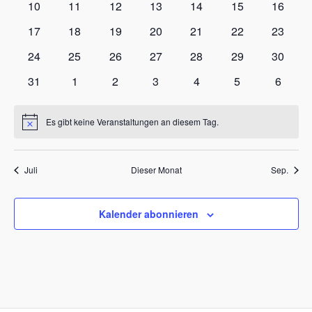
0
0
0
0
0
0
0
10
11
12
13
14
15
16
Veranstaltungen
Veranstaltungen
Veranstaltungen
Veranstaltungen
Veranstaltungen
Veranstaltungen
Veranst
0
0
0
0
0
0
0
17
18
19
20
21
22
23
Veranstaltungen
Veranstaltungen
Veranstaltungen
Veranstaltungen
Veranstaltungen
Veranstaltungen
Veranst
0
0
0
0
0
0
0
24
25
26
27
28
29
30
Veranstaltungen
Veranstaltungen
Veranstaltungen
Veranstaltungen
Veranstaltungen
Veranstaltungen
Veranst
0
0
0
0
0
0
0
31
1
2
3
4
5
6
Veranstaltungen
Veranstaltungen
Veranstaltungen
Veranstaltungen
Veranstaltungen
Veranstaltunge
Veranst
Es gibt keine Veranstaltungen an diesem Tag.
Hinweis
Juli
Dieser Monat
Sep.
Kalender abonnieren